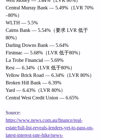
Well Money — 5.44%（LVR 80%）
Central Murray Bank — 5.49%（LVR 70%
–80%）
WLTH — 5.5%
Cairns Bank — 5.54%（要求 LVR 低于
80%）
Darling Downs Bank — 5.64%
Firstmac — 5.68%（LVR 低于80%）
La Trobe Financial — 5.69%
Resi — 6.34%（LVR 低于80%）
Yellow Brick Road — 6.34%（LVR 80%）
Broken Hill Bank — 6.39%
Yard — 6.43%（LVR 80%）
Central West Credit Union — 6.65%
Source:
https://www.news.com.au/finance/real-
estate/full-list-reveals-lenders-yet-to-pass-on-
latest-interest-rate-hike/news-