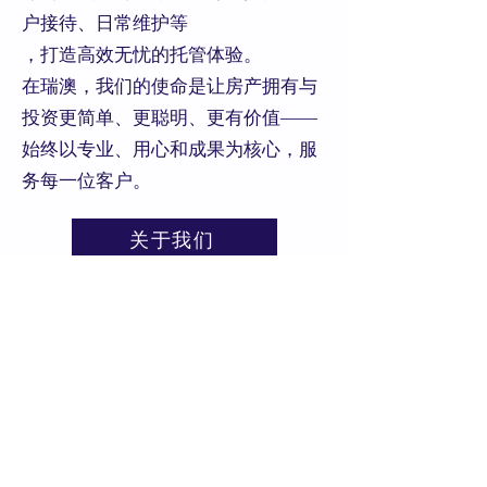
户接待、日常维护等
，打造高效无忧的托管体验。
在瑞澳，我们的使命是让房产拥有与
投资更简单、更聪明、更有价值——
始终以专业、用心和成果为核心，服
务每一位客户。
关于我们
我们的服务
认识我们的团队